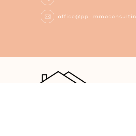
office@pp-immoconsultin
PP IMMOBILIEN CONSULTING GMBH
SACKSTRASSE 10, 8010 GRAZ