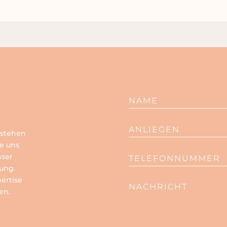
 stehen
ie uns
nser
tung.
pertise
en.