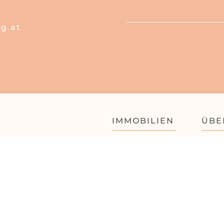
g.at
IMMOBILIEN
ÜBE
Objekte
Leis
Immo-Wissen
Tea
Such-Agent
Kont
Immobilien-
bewertung
Tippgeber werden